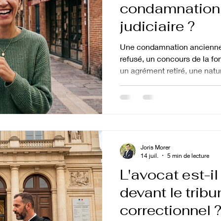
condamnation 
judiciaire ?
Une condamnation ancienne 
refusé, un concours de la fo
un agrément retiré, une natu
années après avoir exécuté v
judiciaire continue de peser 
nouvelle : l'effacement est to
automatique après un certain
demande motivée. Encore faut-
la bonne procédure et le bo
Joris Morer
14 juil.
5 min de lecture
L'avocat est-il
devant le tribu
correctionnel 