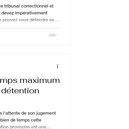
 tribunal correctionnel et
 devez impérativement
s pouvez vous défendre seul.
ncée : en principe, l'avocat
le tribunal correctionnel mais
ituations précises, à
e comparution immédiate. Et
e veut pas dire « pas
er seul devant un
temps maximum
 détention
s l'attente de son jugement
bien de temps cette
ntion provisoire est une