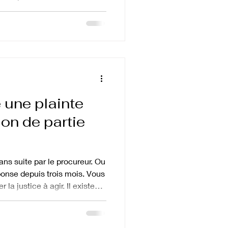
par la loi, elle ne peut pas
limites varient selon la
t peuvent atteindre plusieurs
plus graves. Voici tout ce
ais, et comment les contester.
rovisoire et
 une plainte
ion de partie
ans suite par le procureur. Ou
onse depuis trois mois. Vous
la justice à agir. Il existe
s redoutablement efficace :
e partie civile. Elle permet à
tement un juge d'instruction