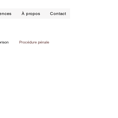
ences
À propos
Contact
prison
Procédure pénale
it locatif
roit pénal des affaires