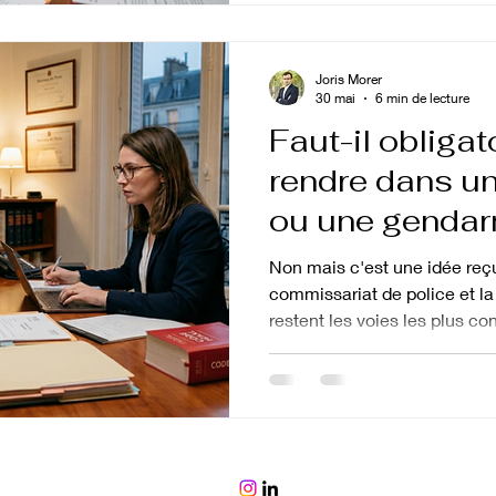
pour qu'il ouvre une enquêt
parquet. Voici tout ce qu'il fa
efficacement. Qu'est-
Joris Morer
30 mai
6 min de lecture
Faut-il obliga
rendre dans u
ou une gendar
déposer une pl
Non mais c'est une idée reçu
commissariat de police et l
restent les voies les plus co
loi prévoit plusieurs alterna
une procédure pénale sans 
Voici un guide complet de to
en France en 2026. Les trois
plainte en France Vous pouv
n'importe quel commissariat