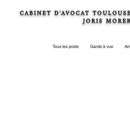
CABINET D'AVOCAT TOULOUS
JORIS MORE
Tous les posts
Garde à vue
Am
Actions collectives
Droit immo
Droit de la copropriété
Succe