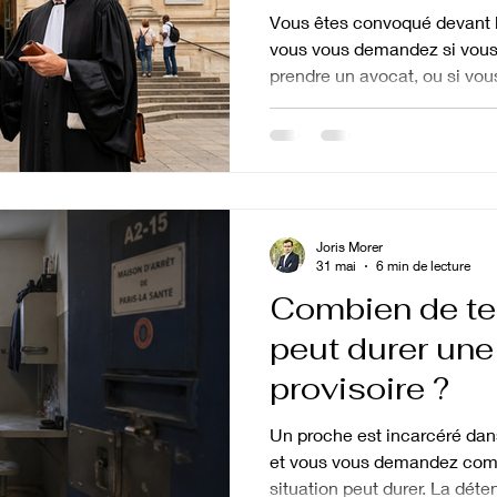
Vous êtes convoqué devant le
vous vous demandez si vous
prendre un avocat, ou si vou
La réponse juridique est nua
n'est pas obligatoire devant 
il le devient dans plusieurs s
commencer par la redoutabl
surtout, « pas obligatoire » n
indispensable » : se présent
Joris Morer
31 mai
6 min de lecture
Combien de 
peut durer une
provisoire ?
Un proche est incarcéré dan
et vous vous demandez com
situation peut durer. La déte