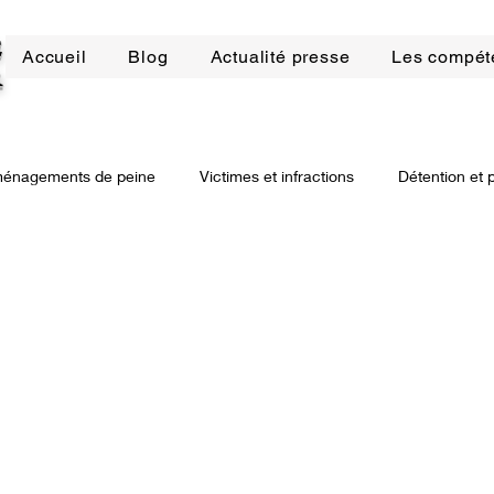
E
Accueil
Blog
Actualité presse
Les compét
R
énagements de peine
Victimes et infractions
Détention et 
bilier
Droit de la construction
Arnaques bancaires
Dro
ssions
Procédure civile
Procédure civile d'exécution
D