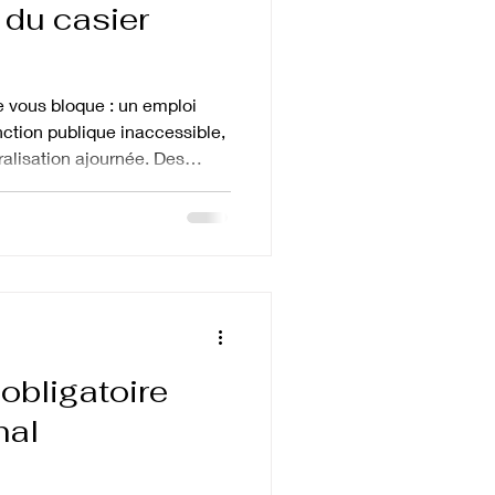
du casier
vous bloque : un emploi
nction publique inaccessible,
ralisation ajournée. Des
otre peine, votre casier
sur votre vie. La bonne
ujours possible qu'il soit
 délai, ou anticipé sur
il identifier le bon bulletin,
n moment, car un
 obligatoire
nal
?