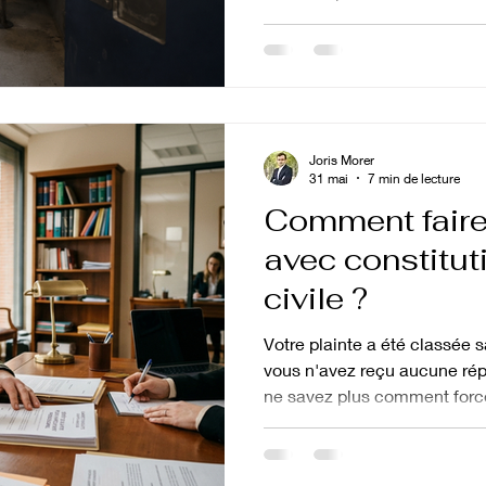
mesure strictement encadrée 
durer indéfiniment. Mais ses 
nature des faits reprochés e
années pour les affaires les 
qu'il faut savoir sur ces dél
Qu'est-ce que la détention p
Joris Morer
31 mai
7 min de lecture
Comment faire
avec constitut
civile ?
Votre plainte a été classée s
vous n'avez reçu aucune rép
ne savez plus comment forcer 
une procédure méconnue mai
la plainte avec constitution d
toute victime de saisir direc