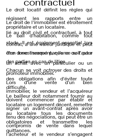
contractuel
Le droit locatif
définit les règles qui
régissent les rapports entre un
Le droit de l'immobilier est étroitement
propriétaire et un locataire.
lié au droit civil et contractuel, à tout
Le bail d'habitation, comme tout
stade. Il est également essentiel lors
contrat, a une valeur juridique et peut
d'un investissement, que ce soit pour
être donc invoqué par l’une ou l’autre
des parties en cas de litige.
un achat avec un particulier ou un
Chacun se voit octroyer des droits et
promoteur immobilier.
des obligations afin d'éviter toute
Lors d'une vente d'un bien
difficulté.
immobilier,
le vendeur et l’acquéreur
Le bailleur doit notamment fournir au
doivent commencer par établir et
locataire un logement décent, remettre
signer un avant-contrat après avoir
au locataire tous les documents
tenu des négociations, qui peut être un
obligatoires et transmettre les
compromis de vente dans lequel
quittances.
l’acheteur et le vendeur s’engagent