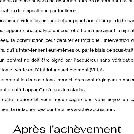
niciens ou des analyses de document afin de déterminer l'exis
cation de dispositions particulières.
sons individuelles est protecteur pour l'acheteur qui doit néan
our apporter une analyse qui peut être transmise avant la signa
uées, la construction peut débuter et implique l'intervention
s, qu'ils interviennent eux-mêmes ou par le biais de sous-trait
n contrat ne doit être signé par l'acquéreur sans vérificat
ion et vente en l'état futur d'achèvement (VEFA).
alement les transactions immobilières sont régis par un ense
ent en effet apparaître à tous les stades.
 cette matière et vous accompagne que vous soyez un part
ment la rédaction des contrats liés à votre acquisition.
Après l'achèvement