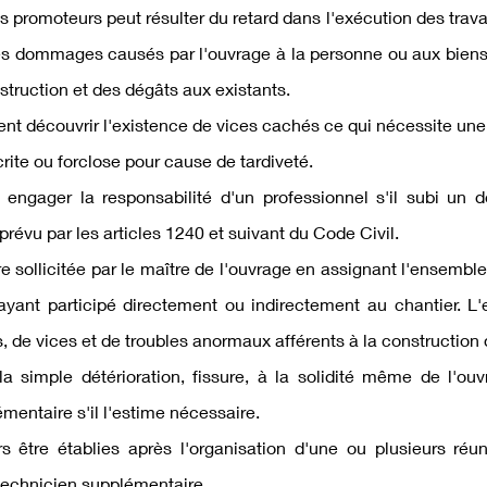
s promoteurs peut résulter du retard dans l'exécution des travaux
es dommages causés par l'ouvrage à la personne ou aux biens. 
struction et des dégâts aux existants.
t découvrir l'existence de vices cachés ce qui nécessite une a
ite ou forclose pour cause de tardiveté.
t engager la responsabilité d'un professionnel s'il subi u
révu par les articles 1240 et suivant du Code Civil.
re sollicitée par le maître de l'ouvrage en assignant l'ensemble
yant participé directement ou indirectement au chantier. L'e
, de vices et de troubles anormaux afférents à la construction q
simple détérioration, fissure, à la solidité même de l'ouvrag
émentaire s'il l'estime nécessaire.
rs être établies après l'organisation d'une ou plusieurs réu
technicien supplémentaire.