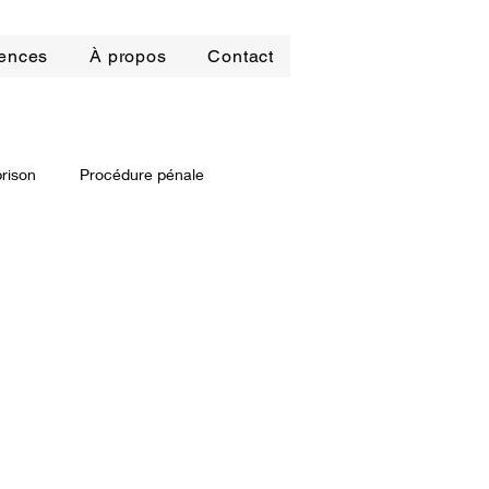
ences
À propos
Contact
prison
Procédure pénale
it locatif
roit pénal des affaires