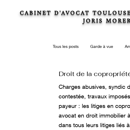
CABINET D'AVOCAT TOULOUS
JORIS MORE
Tous les posts
Garde à vue
Am
Actions collectives
Droit immo
Droit de la copropriét
Charges abusives, syndic d
Droit de la copropriété
Succe
contestée, travaux imposés
payeur : les litiges en copr
avocat en droit immobilier 
dans tous leurs litiges liés