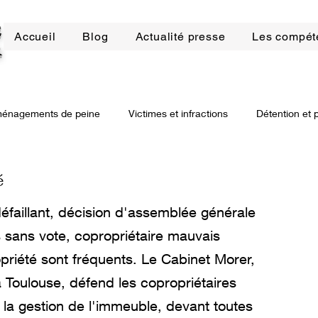
E
Accueil
Blog
Actualité presse
Les compét
R
énagements de peine
Victimes et infractions
Détention et 
bilier
Droit de la construction
Arnaques bancaires
Dro
é
éfaillant, décision d'assemblée générale
ssions
Procédure civile
Procédure civile d'exécution
D
 sans vote, copropriétaire mauvais
opriété sont fréquents. Le Cabinet Morer,
à Toulouse, défend les copropriétaires
 à la gestion de l'immeuble, devant toutes