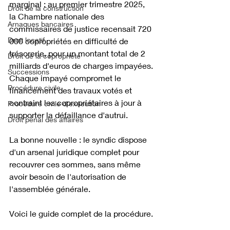
marginal : au premier trimestre 2025, 
Droit de la construction
la Chambre nationale des 
Arnaques bancaires
commissaires de justice recensait 720 
Droit locatif
000 copropriétés en difficulté de 
trésorerie, pour un montant total de 2 
Droit de la copropriété
milliards d'euros de charges impayées. 
Successions
Chaque impayé compromet le 
Procédure civile
financement des travaux votés et 
contraint les copropriétaires à jour à 
Procédure civile d'exécution
supporter la défaillance d'autrui. 
Droit pénal des affaires
La bonne nouvelle : le syndic dispose 
d'un arsenal juridique complet pour 
recouvrer ces sommes, sans même 
avoir besoin de l'autorisation de 
l'assemblée générale. 
Voici le guide complet de la procédure.