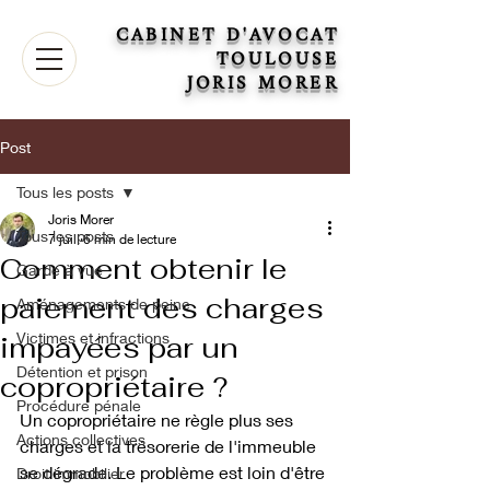
CABINET D'AVOCAT
TOULOUSE
JORIS MORER
Post
Tous les posts
Joris Morer
Tous les posts
7 juil.
6 min de lecture
Comment obtenir le
Garde à vue
paiement des charges
Aménagements de peine
Victimes et infractions
impayées par un
Détention et prison
copropriétaire ?
Procédure pénale
Un copropriétaire ne règle plus ses 
Actions collectives
charges et la trésorerie de l'immeuble 
se dégrade. Le problème est loin d'être 
Droit immobilier