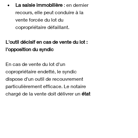
La saisie immobilière
 : en dernier 
recours, elle peut conduire à la 
vente forcée du lot du 
copropriétaire défaillant.
L'outil décisif en cas de vente du lot : 
l'opposition du syndic
En cas de vente du lot d'un 
copropriétaire endetté, le syndic 
dispose d'un outil de recouvrement 
particulièrement efficace. Le notaire 
chargé de la vente doit délivrer un 
état 
daté
 précisant les sommes dues par le 
vendeur.
Grâce à l'opposition du syndic sur le 
prix de vente, le notaire retient le 
montant des charges impayées sur le 