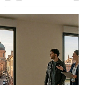
suspectes ont commencé dans votre logement.
Des inconnus s'y sont installés. La panique monte
mais votre première réaction ne doit surtout pas
être de forcer la porte, de couper l'eau ou de
menacer les occupants. Ces gestes, même
compréhensibles, sont illégaux et peuvent se
retourner contre vous. Depuis les réformes de
2023 renforcées en 2025 et 2026, la loi protège
bien mieux les propriétaires : la procédure
administrative acc