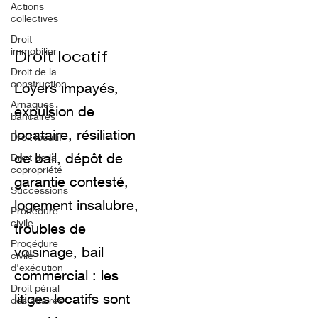
Actions
collectives
Droit
immobilier
Droit locatif
Droit de la
construction
Loyers impayés,
Arnaques
expulsion de
bancaires
locataire, résiliation
Droit locatif
de bail, dépôt de
Droit de la
copropriété
garantie contesté,
Successions
logement insalubre,
Procédure
civile
troubles de
Procédure
voisinage, bail
civile
d'exécution
commercial : les
Droit pénal
litiges locatifs sont
des affaires