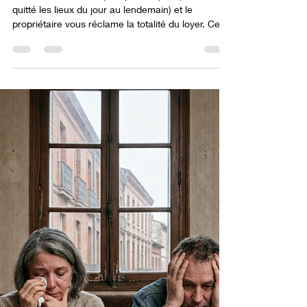
Votre colocataire ne paie plus sa part (voire a
quitté les lieux du jour au lendemain) et le
propriétaire vous réclame la totalité du loyer. Cette
situation, extrêmement fréquente, révèle une
clause que la plupart des colocataires signent
sans en mesurer la portée : la clause de
solidarité. La réponse tient en une phrase : oui, si
votre bail contient une clause de solidarité et non,
en son absence ou si vous avez régulièrement
donné congé depuis plus de six mois. Et même
lors