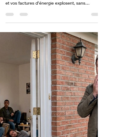
Vous avez loué un logement sur la foi d’un
diagnostic de performance énergétique rassurant
et vos factures d’énergie explosent, sans
commune mesure avec les consommations
annoncées. Depuis le 1er juillet 2021, le DPE est
opposable : il n’est plus un simple document
d’information, et un locataire peut obtenir
réparation lorsque le classement énergétique
s’avère faux. Le Cabinet Morer vient d’en faire la
démonstration devant le tribunal judiciaire de
Toulouse : par un jugement