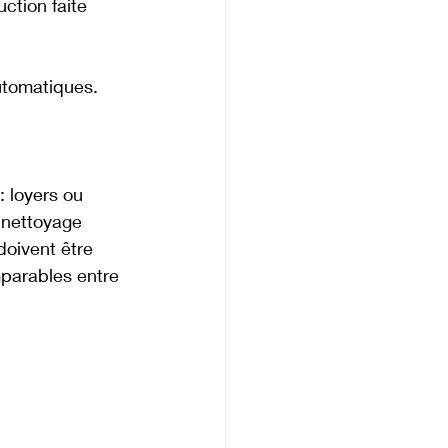
uction faite 
utomatiques.
 loyers ou 
 nettoyage 
doivent être 
mparables entre 