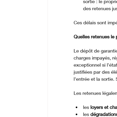
sortie : le propr
des retenues jus
Ces délais sont impé
Quelles retenues le p
Le dépôt de garanti
charges impayés, rép
exceptionnel si l'ét
justifiées par des é
l'entrée et la sortie
Les retenues légalem
les 
loyers et ch
les 
dégradations