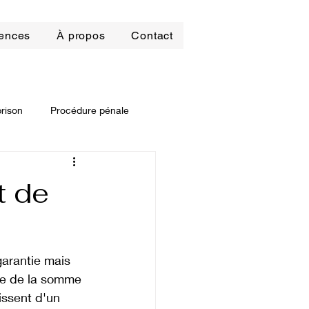
ences
À propos
Contact
prison
Procédure pénale
it locatif
t de
roit pénal des affaires
arantie mais 
tie de la somme 
ssent d'un 