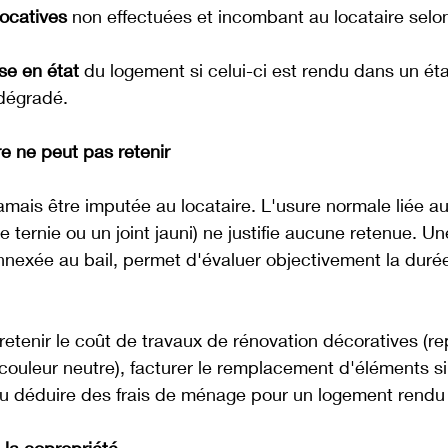
locatives
 non effectuées et incombant au locataire selon
ise en état
 du logement si celui-ci est rendu dans un éta
dégradé.
re ne peut pas retenir
amais être imputée au locataire. L'usure normale liée a
ternie ou un joint jauni) ne justifie aucune retenue. Une
 annexée au bail, permet d'évaluer objectivement la duré
 retenir le coût de travaux de rénovation décoratives (r
couleur neutre), facturer le remplacement d'éléments 
ou déduire des frais de ménage pour un logement rendu