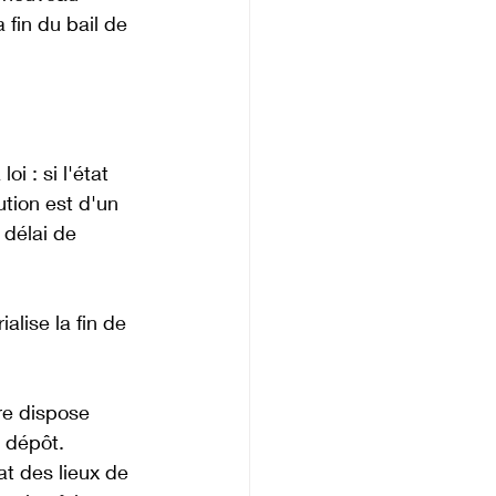
 fin du bail de 
i : si l'état 
ution est d'un 
e délai de 
alise la fin de 
ire dispose 
u dépôt.
at des lieux de 