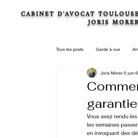
CABINET D'AVOCAT TOULOUS
JORIS MORE
Tous les posts
Garde à vue
Am
Joris Morer
8 juin
6
Actions collectives
Droit immo
Comment
garantie
Droit de la copropriété
Succe
Vous avez rendu les
les semaines passent
en invoquant des dé