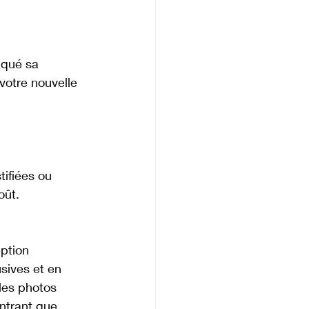
iqué sa 
votre nouvelle 
tifiées ou 
oût.
ption 
sives et en 
les photos 
ntrant que 