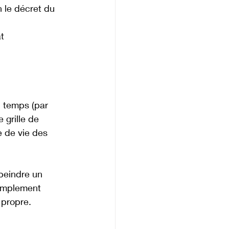
 le décret du 
t 
u temps (par 
 grille de 
e de vie des 
epeindre un 
simplement 
 propre.