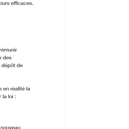
ours efficaces. 
rémunir 
e des 
le dépôt de 
en réalité la 
la loi :
u nouveau 