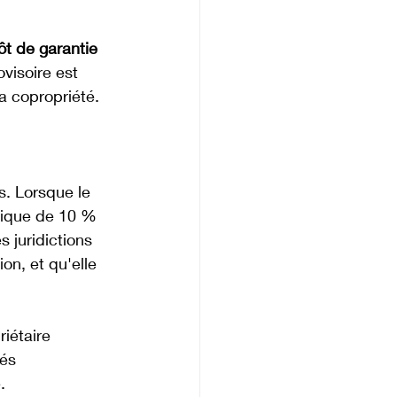
t de garantie
visoire est 
a copropriété.
s. Lorsque le 
tique de 10 % 
 juridictions 
on, et qu'elle 
iétaire 
és 
.