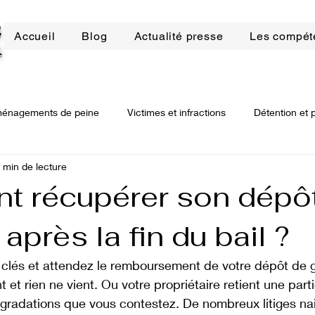
E
Accueil
Blog
Actualité presse
Les compét
R
énagements de peine
Victimes et infractions
Détention et 
 min de lecture
bilier
Droit de la construction
Arnaques bancaires
Dro
 récupérer son dépô
 après la fin du bail ?
ssions
Procédure civile
Procédure civile d'exécution
D
 clés et attendez le remboursement de votre dépôt de g
 et rien ne vient. Ou votre propriétaire retient une par
gradations que vous contestez. De nombreux litiges nai