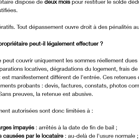
iétaire dispose de 
deux mois
 pour restituer le solde déd
tifiées.
ratifs. Tout dépassement ouvre droit à des pénalités a
ropriétaire peut-il légalement effectuer ?
e peut couvrir uniquement les sommes réellement dues :
arations locatives, dégradations du logement, frais de
at est manifestement différent de l'entrée. Ces retenues 
léments probants : devis, factures, constats, photos co
. Sans preuves, la retenue est abusive. 
ent autorisées sont donc limitées à :
arges impayés
 : arrêtés à la date de fin de bail ;
 causées par le locataire
 : au-delà de l'usure normale ;