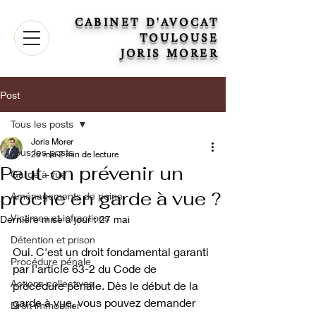
CABINET D'AVOCAT
TOULOUSE
JORIS MORER
Post
Tous les posts
Joris Morer
Tous les posts
26 mai
2 min de lecture
Peut-on prévenir un
Garde à vue
proche en garde à vue ?
Aménagements de peine
Victimes et infractions
Dernière mise à jour :
27 mai
Détention et prison
Oui. C'est un droit fondamental garanti 
Procédure pénale
par l'article 63-2 du Code de 
Actions collectives
procédure pénale. Dès le début de la 
garde à vue, vous pouvez demander 
Droit immobilier