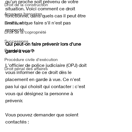
qu'un proche soit prévenu de votre 
Droit de la construction
situation. Voici comment ce droit 
Arnaques bancaires
fonctionne, dans quels cas il peut être 
limité, et que faire s'il n'est pas 
Droit locatif
respecté.
Droit de la copropriété
Successions
Qui peut-on faire prévenir lors d'une 
Procédure civile
garde à vue ?
Procédure civile d'exécution
L'officier de police judiciaire (OPJ) doit 
Droit pénal des affaires
vous informer de ce droit dès le 
placement en garde à vue. Ce n'est 
pas lui qui choisit qui contacter : c'est 
vous qui désignez la personne à 
prévenir.
Vous pouvez demander que soient 
contactés :