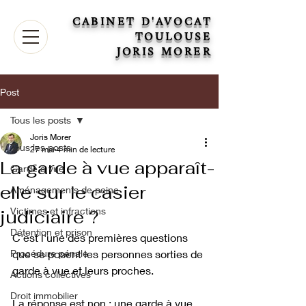
CABINET D'AVOCAT
TOULOUSE
JORIS MORER
Post
Tous les posts
Joris Morer
Tous les posts
27 mai
4 min de lecture
La garde à vue apparaît-
Garde à vue
elle sur le casier
Aménagements de peine
Victimes et infractions
judiciaire ?
Détention et prison
C'est l'une des premières questions 
Procédure pénale
que se posent les personnes sorties de 
garde à vue et leurs proches. 
Actions collectives
Droit immobilier
La réponse est non : une garde à vue 