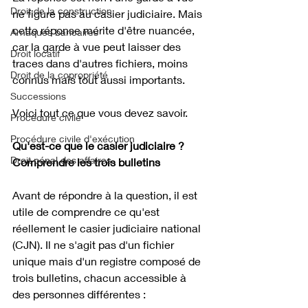
Droit de la construction
ne figure pas au casier judiciaire. Mais 
cette réponse mérite d'être nuancée, 
Arnaques bancaires
car la garde à vue peut laisser des 
Droit locatif
traces dans d'autres fichiers, moins 
Droit de la copropriété
connus mais tout aussi importants. 
Successions
Voici tout ce que vous devez savoir.
Procédure civile
Procédure civile d'exécution
Qu'est-ce que le casier judiciaire ? 
Droit pénal des affaires
Comprendre les trois bulletins
Avant de répondre à la question, il est 
utile de comprendre ce qu'est 
réellement le casier judiciaire national 
(CJN). Il ne s'agit pas d'un fichier 
unique mais d'un registre composé de 
trois bulletins, chacun accessible à 
des personnes différentes :