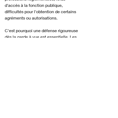
d'accès à la fonction publique, 
difficultés pour l'obtention de certains 
agréments ou autorisations. 
C'est pourquoi une défense rigoureuse 
dès la garde à vue est essentielle. Les 
déclarations faites lors des auditions, 
les irrégularités soulevées ou non, la 
stratégie adoptée dès les premières 
heures conditionnent souvent l'issue 
finale de la procédure.
Peut-on effacer une condamnation du 
casier judiciaire ?
La question revient souvent. En droit 
français, les condamnations s'effacent 
automatiquement du casier judiciaire 