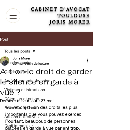
CABINET D'AVOCAT
TOULOUSE
JORIS MORER
Post
Tous les posts
Joris Morer
Tous les posts
26 mai
4 min de lecture
A-t-on le droit de garder
Garde à vue
le silence en garde à
Aménagements de peine
Victimes et infractions
vue ?
Détention et prison
Dernière mise à jour :
27 mai
Oui, et c'est l'un des droits les plus 
Procédure pénale
importants que vous pouvez exercer. 
Actions collectives
Pourtant, beaucoup de personnes 
Droit immobilier
placées en garde à vue parlent trop, 