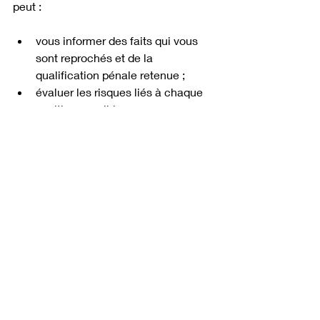
peut :
vous informer des faits qui vous 
sont reprochés et de la 
qualification pénale retenue ;
évaluer les risques liés à chaque 
position possible ;
vous conseiller sur l'attitude à 
adopter lors de l'audition : 
répondre, garder le silence partiel 
ou total, ou faire une déclaration 
préparée ;
vous préparer psychologiquement 
à l'audition, qui peut être une 
épreuve intense.
Cet entretien est l'un des moments les 
plus précieux de la garde à vue. Ne le 
négligez pas, et ne faites aucune 