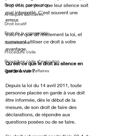
Droit de la construction
trop vite, par peur que leur silence soit 
mal interprété. C'est souvent une 
Arnaques bancaires
erreur. 
Droit locatif
Droit de la copropriété
Voici ce que dit réellement la loi, et 
comment utiliser ce droit à votre 
Successions
avantage.
Procédure civile
Procédure civile d'exécution
Qu'est-ce que le droit au silence en 
garde à vue ?
Droit pénal des affaires
Depuis la loi du 14 avril 2011, toute 
personne placée en garde à vue doit 
être informée, dès le début de la 
mesure, de son droit de faire des 
déclarations, de répondre aux 
questions posées ou de se taire. 