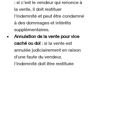
: si c'est le vendeur qui renonce à 
la vente, il doit restituer 
l'indemnité et peut être condamné 
à des dommages et intérêts 
supplémentaires.
Annulation de la vente pour vice 
caché ou dol
 : si la vente est 
annulée judiciairement en raison 
d'une faute du vendeur, 
l'indemnité doit être restituée 
avec les frais et dommages et 
intérêts.
Comment contester la conservation 
abusive de l'indemnité ?
Si le vendeur conserve l'indemnité 
dans un cas où il ne le devrait pas, 
l'acheteur dispose de plusieurs 