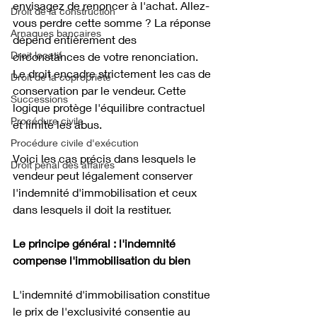
envisagez de renoncer à l'achat. Allez-
Droit de la construction
vous perdre cette somme ? La réponse 
Arnaques bancaires
dépend entièrement des 
Droit locatif
circonstances de votre renonciation. 
Le droit encadre strictement les cas de 
Droit de la copropriété
conservation par le vendeur. Cette 
Successions
logique protège l'équilibre contractuel 
Procédure civile
et limite les abus. 
Procédure civile d'exécution
Voici les cas précis dans lesquels le 
Droit pénal des affaires
vendeur peut légalement conserver 
l'indemnité d'immobilisation et ceux 
dans lesquels il doit la restituer. 
Le principe général : l'indemnité 
compense l'immobilisation du bien
L'indemnité d'immobilisation constitue 
le prix de l'exclusivité consentie au 