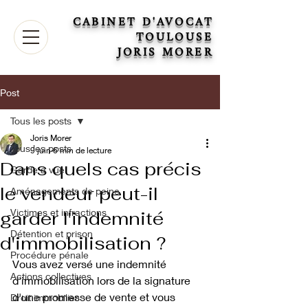
CABINET D'AVOCAT
TOULOUSE
JORIS MORER
Post
Tous les posts
Joris Morer
Tous les posts
9 juin
6 min de lecture
Dans quels cas précis
Garde à vue
le vendeur peut-il
Aménagements de peine
Victimes et infractions
garder l'indemnité
Détention et prison
d'immobilisation ?
Procédure pénale
Vous avez versé une indemnité 
Actions collectives
d'immobilisation lors de la signature 
d'une promesse de vente et vous 
Droit immobilier