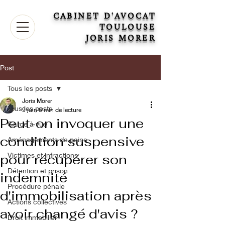
CABINET D'AVOCAT
TOULOUSE
JORIS MORER
Post
Tous les posts
Joris Morer
Tous les posts
9 juin
6 min de lecture
Peut-on invoquer une
Garde à vue
condition suspensive
Aménagements de peine
Victimes et infractions
pour récupérer son
Détention et prison
indemnité
Procédure pénale
d'immobilisation après
Actions collectives
avoir changé d'avis ?
Droit immobilier