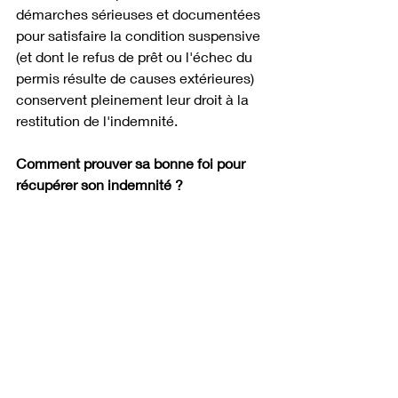
démarches sérieuses et documentées 
pour satisfaire la condition suspensive 
(et dont le refus de prêt ou l'échec du 
permis résulte de causes extérieures) 
conservent pleinement leur droit à la 
restitution de l'indemnité. 
Comment prouver sa bonne foi pour 
récupérer son indemnité ?
Si vous invoquez une condition 
suspensive après un vrai changement 
de circonstances (et non un simple 
changement d'avis) voici les preuves à 
réunir impérativement :
Pour la condition suspensive de prêt :
les lettres de refus de plusieurs 
établissements bancaires, 