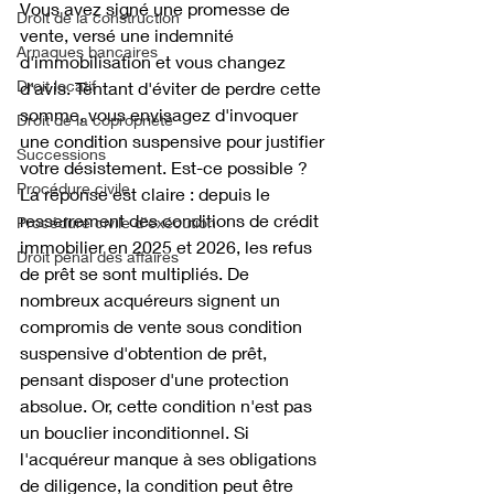
Vous avez signé une promesse de 
Droit de la construction
vente, versé une indemnité 
Arnaques bancaires
d'immobilisation et vous changez 
Droit locatif
d'avis. Tentant d'éviter de perdre cette 
somme, vous envisagez d'invoquer 
Droit de la copropriété
une condition suspensive pour justifier 
Successions
votre désistement. Est-ce possible ? 
Procédure civile
La réponse est claire : depuis le 
resserrement des conditions de crédit 
Procédure civile d'exécution
immobilier en 2025 et 2026, les refus 
Droit pénal des affaires
de prêt se sont multipliés. De 
nombreux acquéreurs signent un 
compromis de vente sous condition 
suspensive d'obtention de prêt, 
pensant disposer d'une protection 
absolue. Or, cette condition n'est pas 
un bouclier inconditionnel. Si 
l'acquéreur manque à ses obligations 
de diligence, la condition peut être 