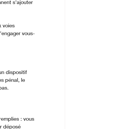
nent s'ajouter 
 voies 
l'engager vous-
 dispositif 
s pénal, le 
pas. 
remplies : vous 
ir déposé 