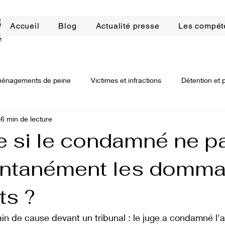
E
Accueil
Blog
Actualité presse
Les compét
R
énagements de peine
Victimes et infractions
Détention et 
6 min de lecture
bilier
Droit de la construction
Arnaques bancaires
Dro
e si le condamné ne p
ontanément les domm
ssions
Procédure civile
Procédure civile d'exécution
D
ts ?
n de cause devant un tribunal : le juge a condamné l'a