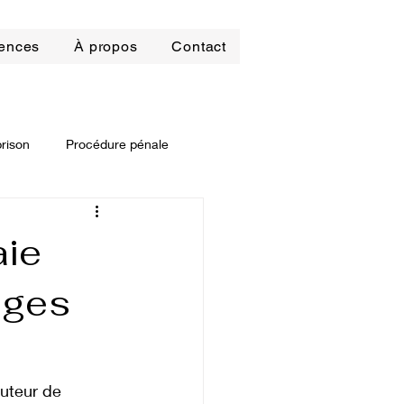
ences
À propos
Contact
prison
Procédure pénale
it locatif
aie
ages
roit pénal des affaires
uteur de 