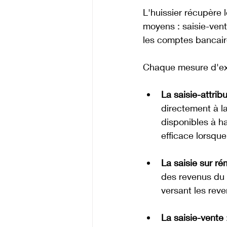
L'huissier récupère 
moyens : saisie-vent
les comptes bancair
Chaque mesure d'exé
La saisie-attri
directement à l
disponibles à ha
efficace lorsqu
La saisie sur r
des revenus du 
versant les reve
La saisie-vente