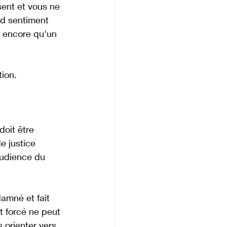
sent et vous ne 
nd sentiment 
e encore qu'un 
tion.
oit être 
 justice 
audience du 
damné et fait 
 forcé ne peut 
orienter vers 