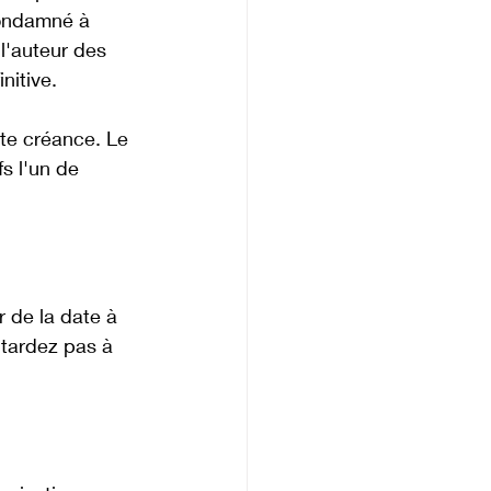
 condamné à 
l'auteur des 
nitive. 
te créance. Le 
s l'un de 
 de la date à 
e tardez pas à 