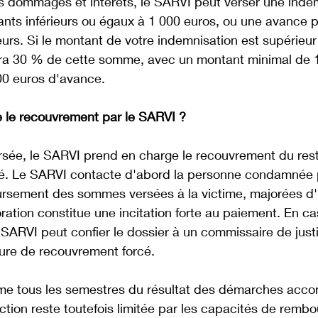
s dommages et intérêts, le SARVI peut verser une inde
ants inférieurs ou égaux à 1 000 euros, ou une avance pa
urs. Si le montant de votre indemnisation est supérieur
ra 30 % de cette somme, avec un montant minimal de 1
0 euros d'avance. 
le recouvrement par le SARVI ?
ersée, le SARVI prend en charge le recouvrement du res
. Le SARVI contacte d'abord la personne condamnée p
sement des sommes versées à la victime, majorées d'
ation constitue une incitation forte au paiement. En c
 SARVI peut confier le dossier à un commissaire de just
re de recouvrement forcé. 
me tous les semestres du résultat des démarches acco
tion reste toutefois limitée par les capacités de remb