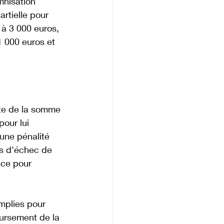
mnisation 
rtielle pour 
 à 3 000 euros, 
 000 euros et 
te de la somme 
our lui 
une pénalité 
as d'échec de 
ice pour 
mplies pour 
oursement de la 