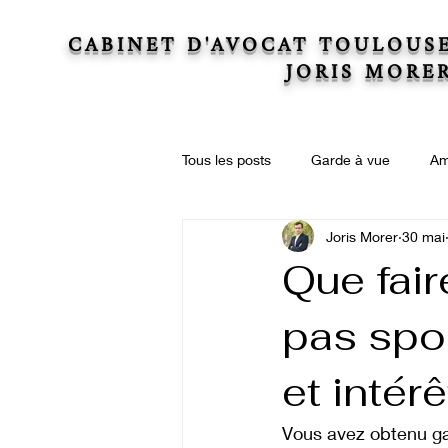
CABINET D'AVOCAT TOULOUS
JORIS MORE
Tous les posts
Garde à vue
Am
Joris Morer
30 mai
Actions collectives
Droit immo
Que fair
pas sp
Droit de la copropriété
Succe
et intérê
Vous avez obtenu gai