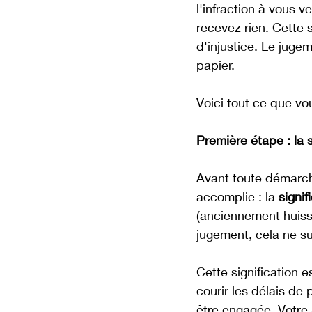
l'infraction à vous 
recevez rien. Cette
d'injustice. Le juge
papier. 
Voici tout ce que vo
Première étape : la s
Avant toute démarche
accomplie : la 
signi
(anciennement huissi
jugement, cela ne suff
Cette signification e
courir les délais de
être engagée. Votre