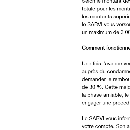
Selon le montant de
totale pour les mont
les montants supérie
le SARVI vous verse
un maximum de 3 00
Comment fonctionne 
Une fois l'avance v
auprès du condamné
demander le rembour
de 30 %. Cette major
la phase amiable, le
engager une procédu
Le SARVI vous infor
votre compte. Son ac