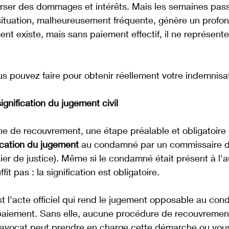
verser des dommages et intérêts. Mais les semaines pas
 situation, malheureusement fréquente, génère un profo
ment existe, mais sans paiement effectif, il ne représent
us pouvez faire pour obtenir réellement votre indemnisa
ignification du jugement civil
 de recouvrement, une étape préalable et obligatoire d
fication du jugement
 au condamné par un commissaire de
er de justice). Même si le condamné était présent à l'
it pas : la signification est obligatoire. 
st l'acte officiel qui rend le jugement opposable au con
 paiement. Sans elle, aucune procédure de recouvrement
 avocat peut prendre en charge cette démarche ou vous 