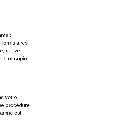
nts : 
 formulaires 
é, relevé 
nt, et copie 
s votre 
ne procédure 
damné est 