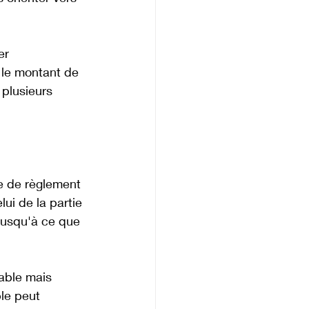
er 
 le montant de 
plusieurs 
e de règlement 
ui de la partie 
jusqu'à ce que 
able mais 
le peut 