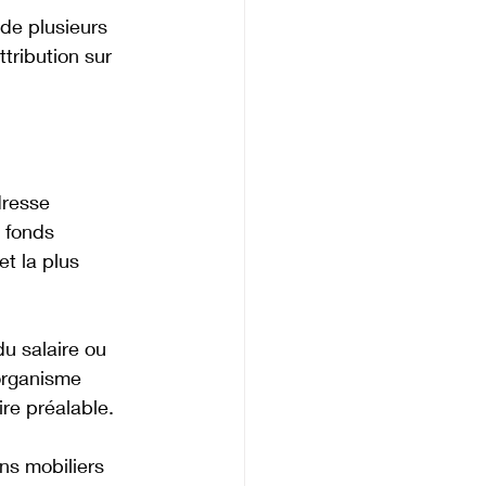
de plusieurs 
tribution sur 
dresse 
 fonds 
t la plus 
du salaire ou 
organisme 
ire préalable.
ns mobiliers 