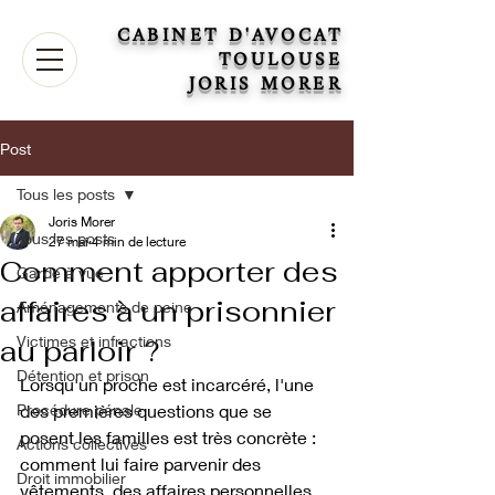
CABINET D'AVOCAT
TOULOUSE
JORIS MORER
Post
Tous les posts
Joris Morer
Tous les posts
27 mai
4 min de lecture
Comment apporter des
Garde à vue
affaires à un prisonnier
Aménagements de peine
Victimes et infractions
au parloir ?
Détention et prison
Lorsqu'un proche est incarcéré, l'une 
Procédure pénale
des premières questions que se 
posent les familles est très concrète : 
Actions collectives
comment lui faire parvenir des 
Droit immobilier
vêtements, des affaires personnelles 