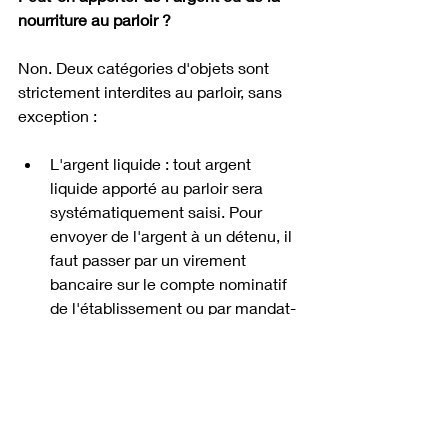
nourriture au parloir ?
Non. Deux catégories d'objets sont 
strictement interdites au parloir, sans 
exception :
L'argent liquide : tout argent 
liquide apporté au parloir sera 
systématiquement saisi. Pour 
envoyer de l'argent à un détenu, il 
faut passer par un virement 
bancaire sur le compte nominatif 
de l'établissement ou par mandat-
cash postal, en précisant le nom, 
le prénom et le numéro d'écrou du 
détenu.
La nourriture : aucun aliment ne 