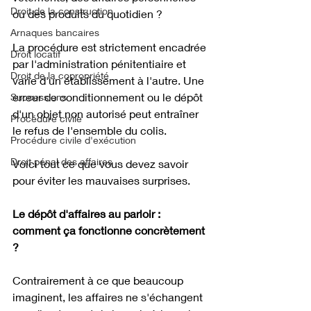
Droit de la construction
ou des produits du quotidien ? 
Arnaques bancaires
La procédure est strictement encadrée 
Droit locatif
par l'administration pénitentiaire et 
Droit de la copropriété
varie d'un établissement à l'autre. Une 
erreur de conditionnement ou le dépôt 
Successions
d'un objet non autorisé peut entraîner 
Procédure civile
le refus de l'ensemble du colis. 
Procédure civile d'exécution
Droit pénal des affaires
Voici tout ce que vous devez savoir 
pour éviter les mauvaises surprises.
Le dépôt d'affaires au parloir : 
comment ça fonctionne concrètement 
?
Contrairement à ce que beaucoup 
imaginent, les affaires ne s'échangent 