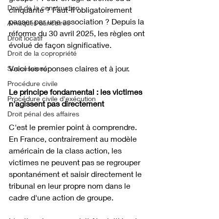
Droit de la construction
cinquante ? Faut-il obligatoirement 
passer par une association ? Depuis la 
Arnaques bancaires
réforme du 30 avril 2025, les règles ont 
Droit locatif
évolué de façon significative. 
Droit de la copropriété
Voici les réponses claires et à jour.
Successions
Procédure civile
Le principe fondamental : les victimes 
Procédure civile d'exécution
n'agissent pas directement
Droit pénal des affaires
C'est le premier point à comprendre. 
En France, contrairement au modèle 
américain de la class action, les 
victimes ne peuvent pas se regrouper 
spontanément et saisir directement le 
tribunal en leur propre nom dans le 
cadre d'une action de groupe.