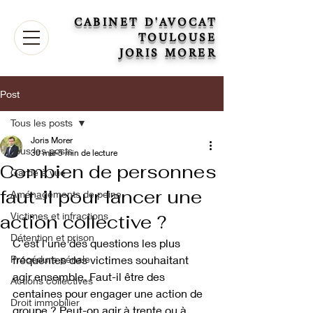
CABINET D'AVOCAT
TOULOUSE
JORIS MORER
Post
Tous les posts
Joris Morer
Tous les posts
30 mai
5 min de lecture
Combien de personnes
Garde à vue
faut-il pour lancer une
Aménagements de peine
Victimes et infractions
action collective ?
Détention et prison
C'est l'une des questions les plus 
Procédure pénale
fréquentes des victimes souhaitant 
agir ensemble. Faut-il être des 
Actions collectives
centaines pour engager une action de 
Droit immobilier
groupe ? Peut-on agir à trente ou à 