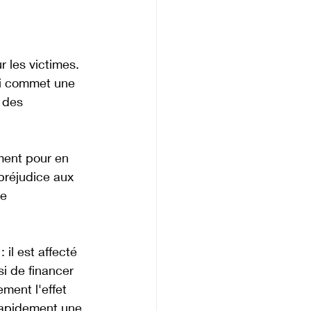
r les victimes. 
qui commet une 
 des 
ent pour en 
préjudice aux 
e 
il est affecté 
i de financer 
ment l'effet 
 rapidement une 