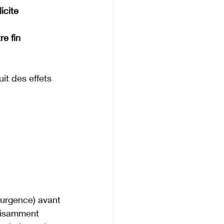
icite
re fin 
it des effets 
urgence) avant 
ffisamment 