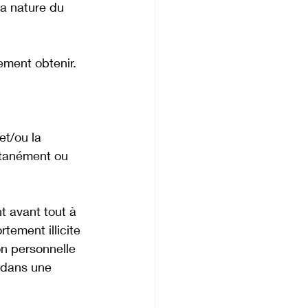
a nature du 
ement obtenir.
t/ou la 
ltanément ou 
t avant tout à 
tement illicite 
on personnelle 
 dans une 