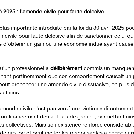
2025 : l'amende civile pour faute dolosive
 plus importante introduite par la loi du 30 avril 2025 pou
on civile pour faute dolosive afin de sanctionner celui 
ue d'obtenir un gain ou une économie indue ayant causé
u'un professionnel a 
délibérément
 commis un manquem
 sachant pertinemment que son comportement causait un 
l peut prononcer une amende civile dissuasive, en plus d
victimes.
amende civile n'est pas versé aux victimes directement : 
 au financement des actions de groupe, permettant ains
s collectives. Mais son existence renforce considérable
n de groupe et peut inciter les responsables à négocier