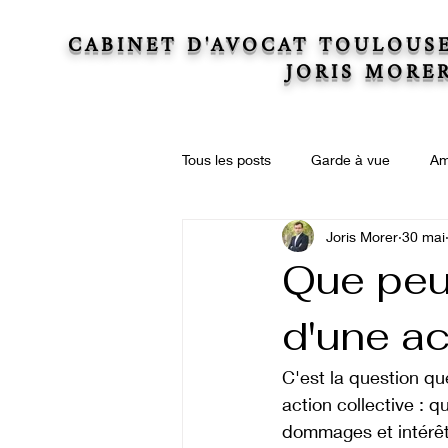
CABINET D'AVOCAT TOULOUS
JORIS MORE
Tous les posts
Garde à vue
Am
Joris Morer
30 mai
Actions collectives
Droit immo
Que peu
d'une ac
Droit de la copropriété
Succe
C'est la question qu
action collective : 
dommages et intérêts