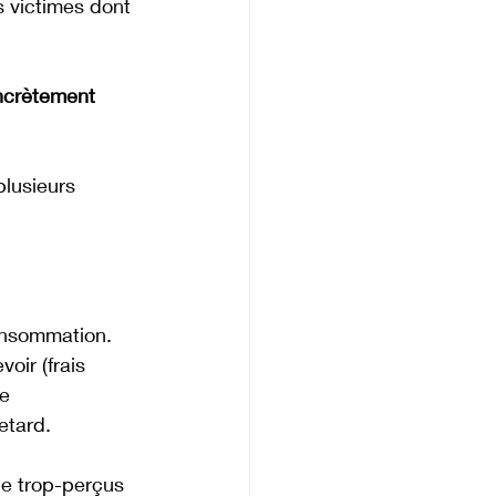
s victimes dont 
ncrètement 
plusieurs 
onsommation. 
oir (frais 
e 
retard.
de trop-perçus 