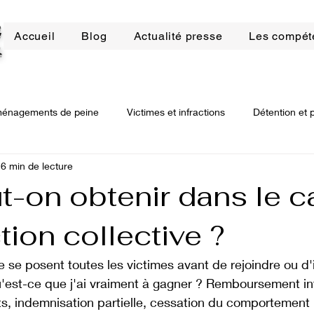
E
Accueil
Blog
Actualité presse
Les compét
R
énagements de peine
Victimes et infractions
Détention et 
6 min de lecture
bilier
Droit de la construction
Arnaques bancaires
Dro
t-on obtenir dans le c
tion collective ?
ssions
Procédure civile
Procédure civile d'exécution
D
e se posent toutes les victimes avant de rejoindre ou d'i
qu'est-ce que j'ai vraiment à gagner ? Remboursement int
, indemnisation partielle, cessation du comportement ill