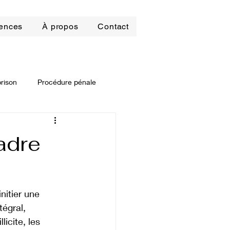
ences
À propos
Contact
prison
Procédure pénale
it locatif
adre
roit pénal des affaires
nitier une 
égral, 
icite, les 