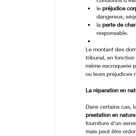
conditions d'exi
le 
préjudice cor
dangereux, séqu
la 
perte de cha
responsable.
Le montant des domma
tribunal, en fonctio
même escroquerie peu
ou leurs préjudices 
La réparation en nat
Dans certains cas, 
prestation en nature
fourniture d'un serv
mais peut être ordon