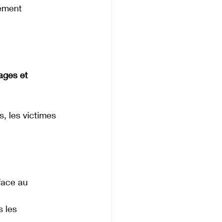
ement 
ges et 
, les victimes 
face au 
s les 