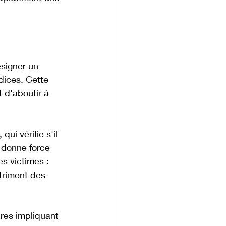
signer un 
dices. Cette 
 d'aboutir à 
i vérifie s'il 
i donne force 
s victimes : 
triment des 
ires impliquant 