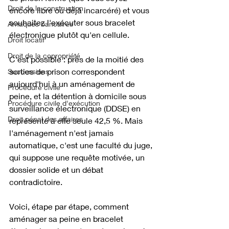
Droit de la construction
encore libre ou déjà incarcéré) et vous 
souhaitez l'exécuter sous bracelet 
Arnaques bancaires
électronique plutôt qu'en cellule. 
Droit locatif
Droit de la copropriété
C'est possible : près de la moitié des 
sorties de prison correspondent 
Successions
aujourd'hui à un aménagement de 
Procédure civile
peine, et la détention à domicile sous 
Procédure civile d'exécution
surveillance électronique (DDSE) en 
Droit pénal des affaires
représente à elle seule 42,5 %. Mais 
l'aménagement n'est jamais 
automatique, c'est une faculté du juge, 
qui suppose une requête motivée, un 
dossier solide et un débat 
contradictoire. 
Voici, étape par étape, comment 
aménager sa peine en bracelet 