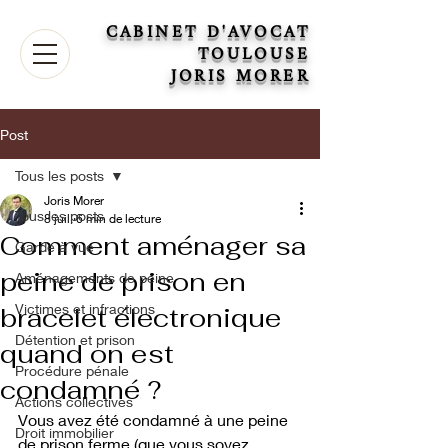
CABINET D'AVOCAT
TOULOUSE
JORIS MORER
Post
Tous les posts
Joris Morer
Tous les posts
8 juil.
6 min de lecture
Comment aménager sa
Garde à vue
peine de prison en
Aménagements de peine
Victimes et infractions
bracelet électronique
Détention et prison
quand on est
Procédure pénale
condamné ?
Actions collectives
Vous avez été condamné à une peine 
Droit immobilier
de prison ferme (que vous soyez 