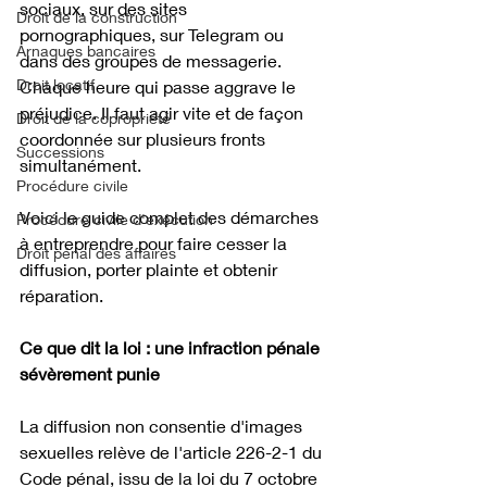
sociaux, sur des sites 
Droit de la construction
pornographiques, sur Telegram ou 
Arnaques bancaires
dans des groupes de messagerie. 
Droit locatif
Chaque heure qui passe aggrave le 
préjudice. Il faut agir vite et de façon 
Droit de la copropriété
coordonnée sur plusieurs fronts 
Successions
simultanément. 
Procédure civile
Voici le guide complet des démarches 
Procédure civile d'exécution
à entreprendre pour faire cesser la 
Droit pénal des affaires
diffusion, porter plainte et obtenir 
réparation.
Ce que dit la loi : une infraction pénale 
sévèrement punie
La diffusion non consentie d'images 
sexuelles relève de l'article 226-2-1 du 
Code pénal, issu de la loi du 7 octobre 