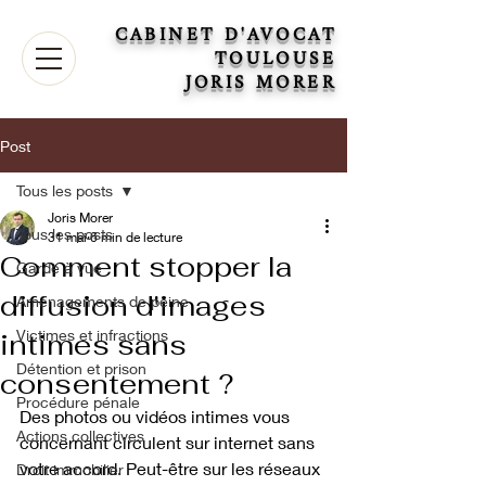
CABINET D'AVOCAT
TOULOUSE
JORIS MORER
Post
Tous les posts
Joris Morer
Tous les posts
31 mai
6 min de lecture
Comment stopper la
Garde à vue
diffusion d'images
Aménagements de peine
Victimes et infractions
intimes sans
Détention et prison
consentement ?
Procédure pénale
Des photos ou vidéos intimes vous 
Actions collectives
concernant circulent sur internet sans 
votre accord. Peut-être sur les réseaux 
Droit immobilier