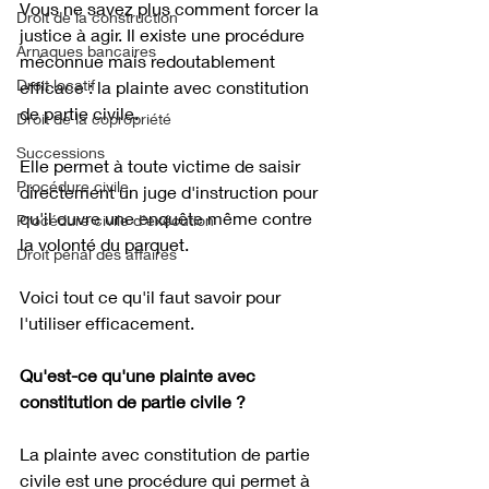
Vous ne savez plus comment forcer la 
Droit de la construction
justice à agir. Il existe une procédure 
Arnaques bancaires
méconnue mais redoutablement 
Droit locatif
efficace : la plainte avec constitution 
de partie civile. 
Droit de la copropriété
Successions
Elle permet à toute victime de saisir 
Procédure civile
directement un juge d'instruction pour 
qu'il ouvre une enquête même contre 
Procédure civile d'exécution
la volonté du parquet. 
Droit pénal des affaires
Voici tout ce qu'il faut savoir pour 
l'utiliser efficacement.
Qu'est-ce qu'une plainte avec 
constitution de partie civile ?
La plainte avec constitution de partie 
civile est une procédure qui permet à 