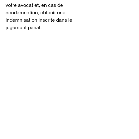
votre avocat et, en cas de 
condamnation, obtenir une 
indemnisation inscrite dans le 
jugement pénal.
Deux modes de constitution de partie 
civile : par voie d'action ou par voie 
d'intervention
La plainte peut être déposée à deux 
moments différents de la procédure. 
Le premier mode est la plainte par voie 
d'action, qui oblige le ministère public 
à agir. Le deuxième mode est la plainte 
par voie d'intervention, qui permet à 
une victime d'intervenir dans une 
procédure déjà en cours. 
Par voie d'action
 : vous êtes à 