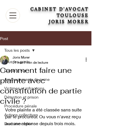
CABINET D'AVOCAT
TOULOUSE
JORIS MORER
Post
Tous les posts
Joris Morer
Tous les posts
31 mai
7 min de lecture
Comment faire une
Garde à vue
plainte avec
Aménagements de peine
Victimes et infractions
constitution de partie
Détention et prison
civile ?
Procédure pénale
Votre plainte a été classée sans suite 
Actions collectives
par le procureur. Ou vous n'avez reçu 
aucune réponse depuis trois mois. 
Droit immobilier