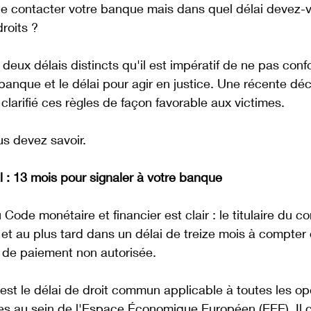
de contacter votre banque mais dans quel délai devez-vo
roits ? 
eux délais distincts qu'il est impératif de ne pas confo
banque et le délai pour agir en justice. Une récente déc
clarifié ces règles de façon favorable aux victimes. 
us devez savoir.
 : 13 mois pour signaler à votre banque
 Code monétaire et financier est clair : le titulaire du c
r et au plus tard dans un délai de treize mois à compter 
 de paiement non autorisée. 
 est le délai de droit commun applicable à toutes les op
es au sein de l'Espace Économique Européen (EEE). Il c