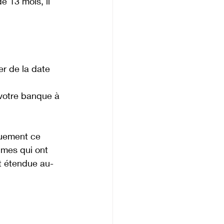
e 13 mois, il 
r de la date 
 votre banque à 
uement ce 
imes qui ont 
st étendue au-