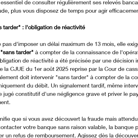
t essentiel de consulter régulièrement ses relevés bancai
ude, plus vous disposez de temps pour agir efficacemen
 tarder" : l'obligation de réactivité
e pas d'imposer un délai maximum de 13 mois, elle exig
 
"sans tarder"
 à compter de la connaissance de l'opérat
bligation de réactivité a été précisée par une décision 
e la CJUE du 1er août 2025 reprise par la Cour de cassa
nalement doit intervenir "sans tarder" à compter de la c
uniquement du débit. Un signalement tardif, même inter
e jugé constitutif d'une négligence grave et priver le pa
ent. 
gnifie que si vous avez découvert la fraude mais attendu
ontacter votre banque sans raison valable, la banque p
fier un refus de remboursement. Agissez dès la découver