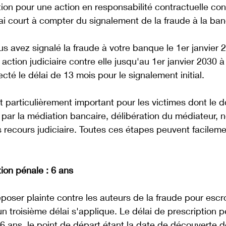
tion pour une action en responsabilité contractuelle con
ai court à compter du signalement de la fraude à la ba
s avez signalé la fraude à votre banque le 1er janvier 
ction judiciaire contre elle jusqu'au 1er janvier 2030 à
cté le délai de 13 mois pour le signalement initial.
t particulièrement important pour les victimes dont le do
e par la médiation bancaire, délibération du médiateur, 
 recours judiciaire. Toutes ces étapes peuvent facilem
tion pénale : 6 ans
poser plainte contre les auteurs de la fraude pour escr
n troisième délai s'applique. Le délai de prescription p
 6 ans, le point de départ étant la date de découverte de