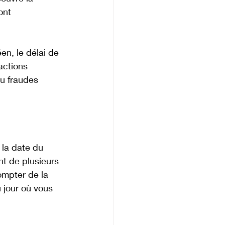
ont 
n, le délai de 
actions 
u fraudes 
 la date du 
t de plusieurs 
ompter de la 
 jour où vous 