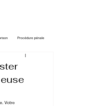
ences
À propos
Contact
prison
Procédure pénale
it locatif
ster
leuse
roit pénal des affaires
e. Votre 