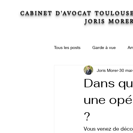
CABINET D'AVOCAT TOULOUS
JORIS MORE
Tous les posts
Garde à vue
Am
Joris Morer
30 mai
Actions collectives
Droit immo
Dans qu
une opé
Droit de la copropriété
Succe
?
Vous venez de découv