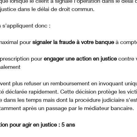
e lorsque le client a signalé l'opération dans le délai d
 justice dans le délai de droit commun. 
s s'appliquent donc :
 maximal pour 
signaler la fraude à votre banque
 à compte
 prescription pour 
engager une action en justice
 contre
nalement
vent plus refuser un remboursement en invoquant uniq
 été déclarée rapidement. Cette décision protège les vict
de dans les temps mais dont la procédure judiciaire s'e
tamment après un passage par le médiateur bancaire. 
ion pour agir en justice : 5 ans