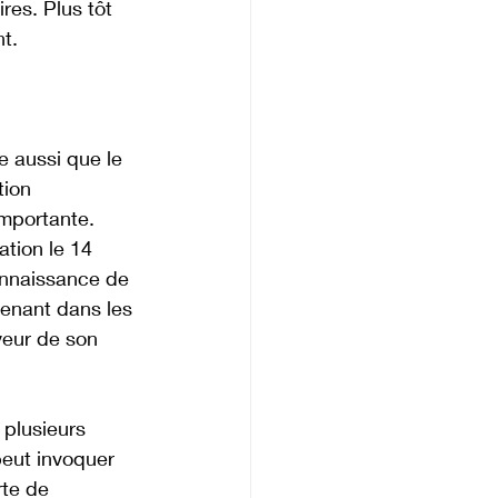
res. Plus tôt 
t.
e aussi que le 
ion 
importante.
tion le 14 
onnaissance de 
venant dans les 
yeur de son 
 plusieurs 
eut invoquer 
te de 