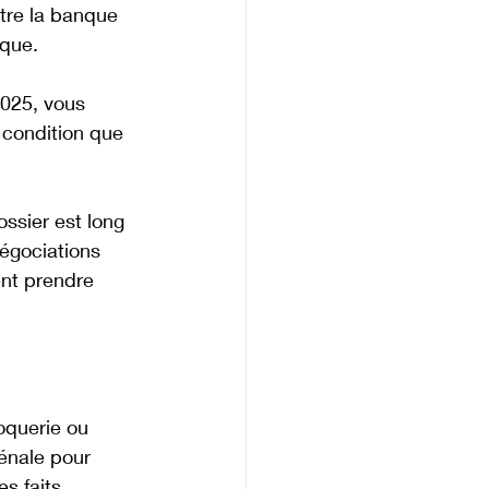
tre la banque 
nque.
2025, vous 
 condition que 
ssier est long 
négociations 
ent prendre 
oquerie ou 
énale pour 
s faits. 