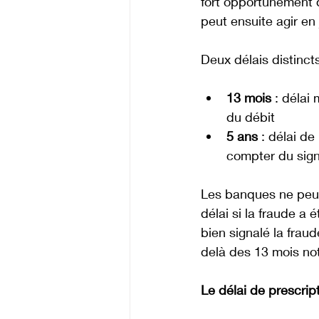
fort opportunément qu
peut ensuite agir en
Deux délais distinct
13 mois
 : délai
du débit
5 ans
 : délai de
compter du sig
Les banques ne peu
délai si la fraude a
bien signalé la frau
delà des 13 mois no
Le délai de prescript