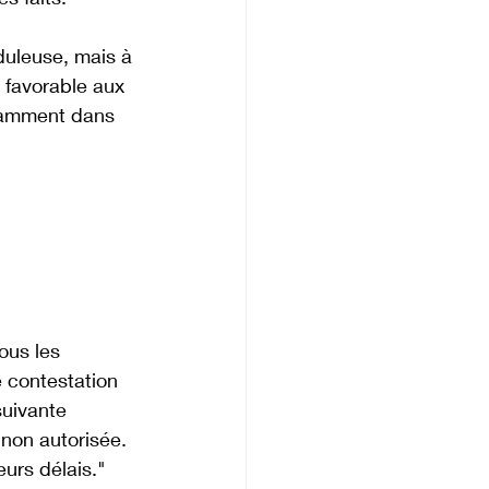
duleuse, mais à 
t favorable aux 
otamment dans 
ous les 
 contestation 
suivante 
non autorisée. 
urs délais." 