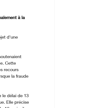
nalement à la 
bjet d'une 
soutenaient 
ce. Cette 
es recours 
rsque la fraude 
 le délai de 13 
e. Elle précise 