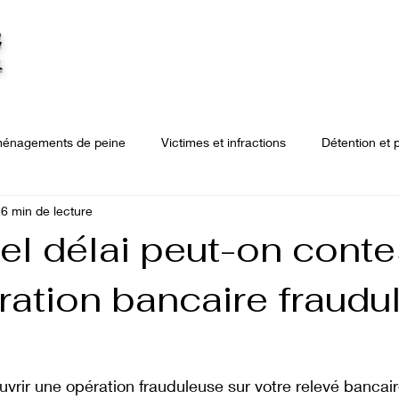
E
Accueil
Blog
Actualité presse
Les compét
R
énagements de peine
Victimes et infractions
Détention et 
6 min de lecture
bilier
Droit de la construction
Arnaques bancaires
Dro
el délai peut-on conte
ration bancaire fraudu
ssions
Procédure civile
Procédure civile d'exécution
D
rir une opération frauduleuse sur votre relevé bancair