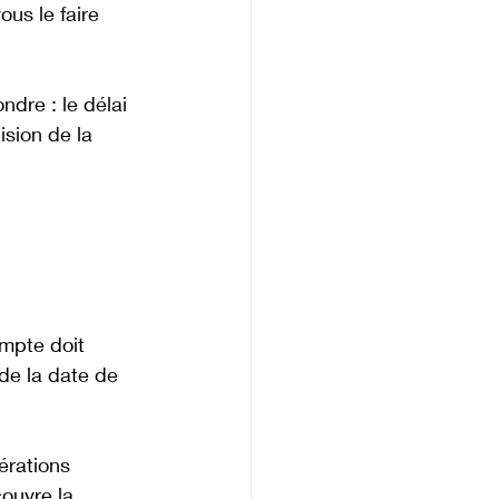
us le faire 
ndre : le délai 
ision de la 
ompte doit 
de la date de 
érations 
ouvre la 