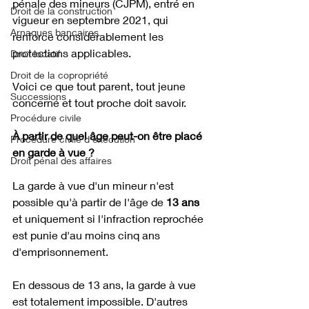
pénale des mineurs (CJPM), entré en 
Droit de la construction
vigueur en septembre 2021, qui 
Arnaques bancaires
renforce considérablement les 
protections applicables. 
Droit locatif
Droit de la copropriété
Voici ce que tout parent, tout jeune 
Successions
concerné et tout proche doit savoir.
Procédure civile
À partir de quel âge peut-on être placé 
Procédure civile d'exécution
en garde à vue ?
Droit pénal des affaires
La garde à vue d'un mineur n'est 
possible qu'à partir de l'âge de 
13 ans
et uniquement si l'infraction reprochée 
est punie d'au moins cinq ans 
d'emprisonnement.
En dessous de 13 ans, la garde à vue 
est totalement impossible. D'autres 