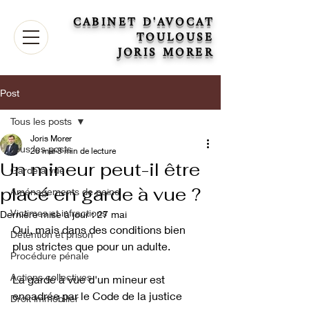
CABINET D'AVOCAT
TOULOUSE
JORIS MORER
Post
Tous les posts
Joris Morer
Tous les posts
26 mai
3 min de lecture
Un mineur peut-il être
Garde à vue
placé en garde à vue ?
Aménagements de peine
Victimes et infractions
Dernière mise à jour :
27 mai
Oui, mais dans des conditions bien 
Détention et prison
plus strictes que pour un adulte. 
Procédure pénale
Actions collectives
La garde à vue d'un mineur est 
encadrée par le Code de la justice 
Droit immobilier