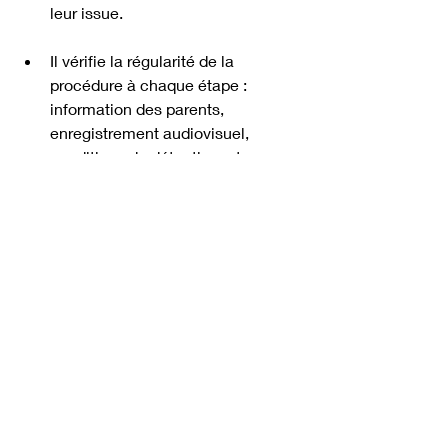
leur issue.
Il vérifie la régularité de la 
procédure à chaque étape : 
information des parents, 
enregistrement audiovisuel, 
conditions de détention, et 
soulève toute irrégularité 
susceptible d'entraîner la nullité.
Il communique avec les parents 
pour les tenir informés du 
déroulement de la garde à vue et 
préparer la suite.
Votre enfant est en garde à vue à 
Toulouse ou en Haute-Garonne ? 
Agissez immédiatement.
En tant que parent, apprendre que 